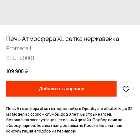
Печь Атмосфера XL сетка нержавейка
Prometall
SKU:
p0001
109 900
₽
FERRUM
Добавить в корзину
Оставьте заявку
и получите
Печь Атмосфера xl сетка нержавейка в Оренбурге объёмом до 32
м3 Модели с сроком службы до 20 лет. Быстрый нагрев,
бесплатный
безопасная эксплуатация, стильный дизайн. Подбор печи по
объему парной. Бесплатная доставка по России. Бесплатная
расчет дымохода
консультация и подбор материалов!