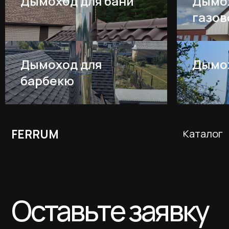
Дымоход для бани
Дымо
газов
FERRUM
Каталог
Дымоход для
Дымох
барбекю
Оставьте заявку
и получите
бесплатный расчет
дымохода