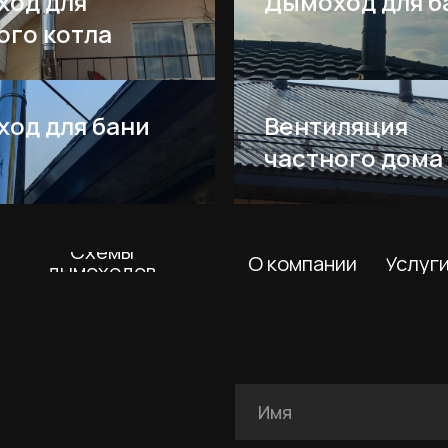
ход для
Дымоход для б
ого котла
Схемы
О компании
Услуги
Покупа
дымоходов
од для бани
Вентиляция
частного дома
Я подтверждаю ознакомление с Полит
даю согласие на обработку персональн