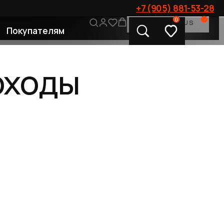
+7 (905) 881-53-28
0
CONTACT US
лям
ды