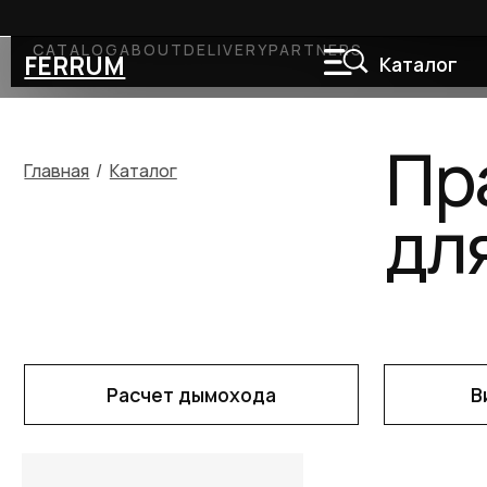
г.Ор
CATALOG
ABOUT
DELIVERY
PARTNERS
FERRUM
Каталог
Схемы
Прав
Главная
/
Каталог
для 
Расчет дымохода
Видео 