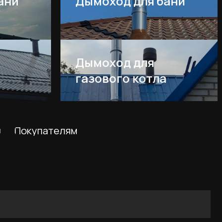
ани
Дымоход для бани
телям
Дымоход для
газового котла
икой обработки персональных данных и
ых данных в порядке и на условиях,