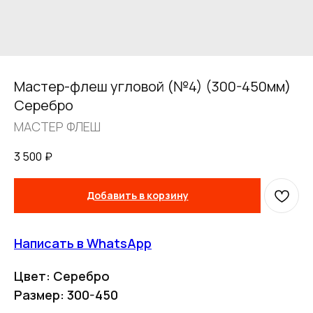
Мастер-флеш угловой (№4) (300-450мм)
Серебро
МАСТЕР ФЛЕШ
3 500
₽
FERRUM
Добавить в корзину
Оставьте заявку
Написать в WhatsApp
и получите
бесплатный
Цвет: Серебро
расчет дымохода
Размер: 300-450