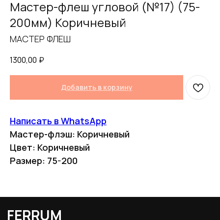
Мастер-флеш угловой (№17) (75-
200мм) Коричневый
МАСТЕР ФЛЕШ
1300,00
₽
Добавить в корзину
FERRUM
Написать в WhatsApp
Оставьте заявку
Мастер-флэш: Коричневый
и получите
Цвет: Коричневый
бесплатный
Размер: 75-200
расчет дымохода