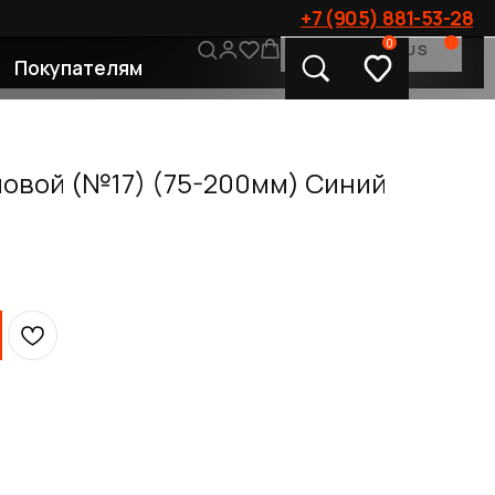
+7 (905) 881-53-28
0
CONTACT US
лям
овой (№17) (75-200мм) Синий