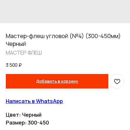
Мастер-флеш угловой (№4) (300-450мм)
Черный
МАСТЕР ФЛЕШ
3 500
₽
FERRUM
Добавить в корзину
Оставьте заявку
Написать в WhatsApp
и получите
бесплатный
Цвет: Черный
расчет дымохода
Размер: 300-450