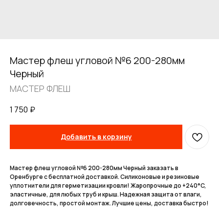
Мастер флеш угловой №6 200-280мм
Черный
МАСТЕР ФЛЕШ
1 750
₽
FERRUM
Добавить в корзину
Оставьте заявку
и получите
Мастер флеш угловой №6 200-280мм Черный заказать в
Оренбурге с бесплатной доставкой. Силиконовые и резиновые
бесплатный
уплотнители для герметизации кровли! Жаропрочные до +240°C,
эластичные, для любых труб и крыш. Надежная защита от влаги,
расчет дымохода
долговечность, простой монтаж. Лучшие цены, доставка быстро!