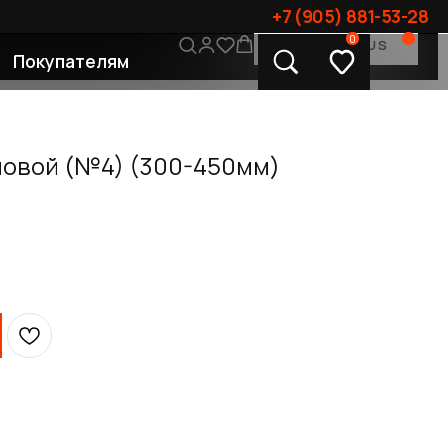
+7 (905) 881-53-28
0
CONTACT US
лям
овой (№4) (300-450мм)