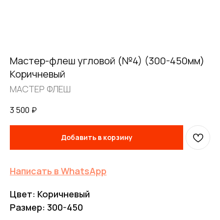
Мастер-флеш угловой (№4) (300-450мм)
Коричневый
МАСТЕР ФЛЕШ
3 500
₽
FERRUM
Добавить в корзину
Оставьте заявку
Написать в WhatsApp
и получите
бесплатный
Цвет: Коричневый
расчет дымохода
Размер: 300-450