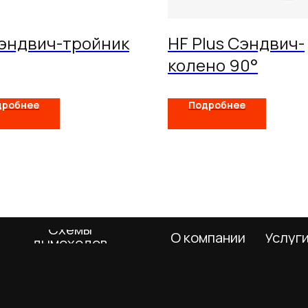
эндвич-тройник
HF Plus Сэндвич-
колено 90°
Схемы
дробнее
Подробнее
О компании
Услуги
Покупа
дымоходов