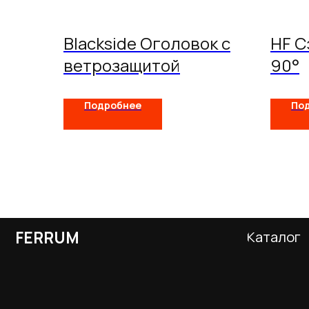
Blackside Оголовок с
HF С
ветрозащитой
90°
Подробнее
По
FERRUM
Каталог
Оставьте заявку
и получите
бесплатный расчет
дымохода