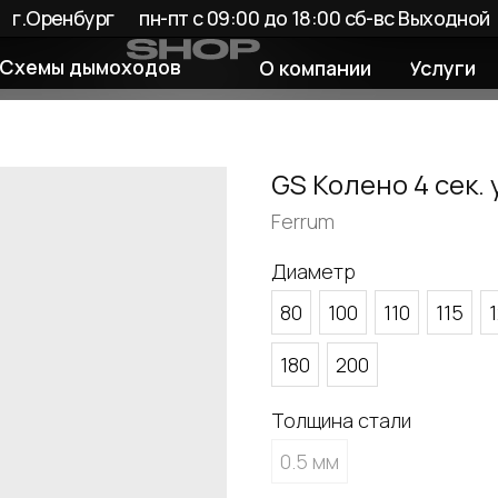
енбург
пн-пт с 09:00 до 18:00 сб-вс Выходной
 дымоходов
О компании
Услуги
Покупате
GS Колено 4 сек. 
Ferrum
Диаметр
80
100
110
115
180
200
Толщина стали
0.5 мм