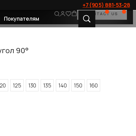
+7 (905) 881-53-28
CONTACT US
лям
угол 90°
120
125
130
135
140
150
160