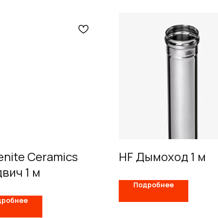
enite Ceramics
HF Дымоход 1 м
вич 1 м
Подробнее
дробнее
Схемы
О компании
Услуги
Покупа