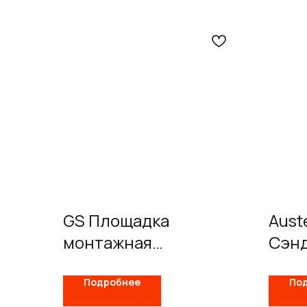
GS Площадка
Aust
монтажная
Сэнд
одностенная
Подробнее
По
FERRUM
Каталог