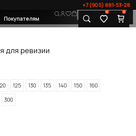
+7 (905) 881-53-28
0
0
CONTACT US
лям
я для ревизии
120
125
130
135
140
150
160
300