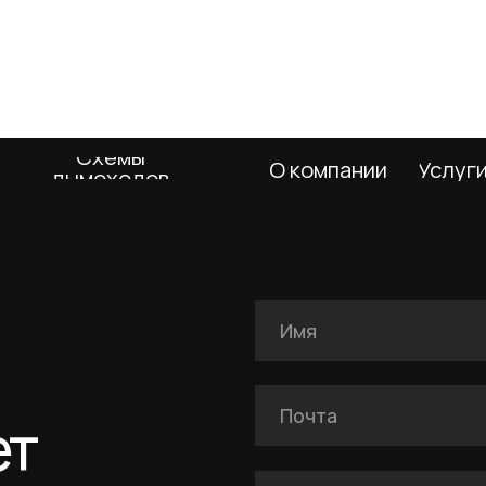
дымоходов
Я подтверждаю ознакомление с Полит
даю согласие на обработку персональн
указанных в Политике.
Оставить заявку