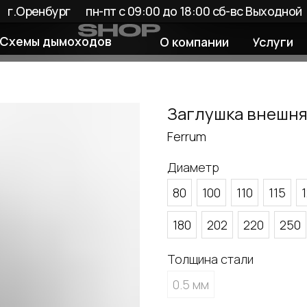
енбург
пн-пт с 09:00 до 18:00 сб-вс Выходной
 дымоходов
О компании
Услуги
Покупате
Заглушка внешня
Ferrum
Диаметр
80
100
110
115
180
202
220
250
Толщина стали
0.5 мм