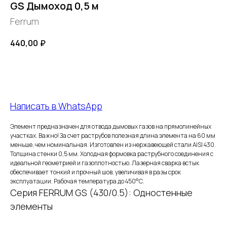
GS Дымоход 0,5 м
Ferrum
440,00
₽
Добавить в корзину
Написать в WhatsApp
Элемент предназначен для отвода дымовых газов на прямолинейных
участках. Важно! За счет раструбов полезная длина элемента на 60 мм
меньше, чем номинальная. Изготовлен из нержавеющей стали AISI 430.
FERRUM
Толщина стенки 0,5 мм. Холодная формовка раструбного соединения с
идеальной геометрией и газоплотностью. Лазерная сварка встык
обеспечивает тонкий и прочный шов, увеличивая в разы срок
Оставьте заявку
эксплуатации. Рабочая температура до 450°С.
Серия FERRUM GS (430/0.5): Одностенные
и получите
элементы
бесплатный