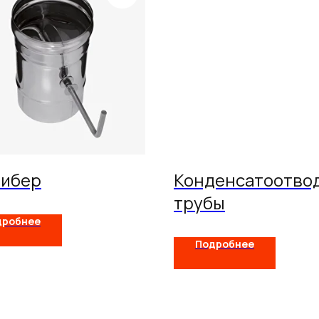
Шибер
Конденсатоотвод
трубы
дробнее
Подробнее
Схемы
О компании
Услуги
Покупа
дымоходов