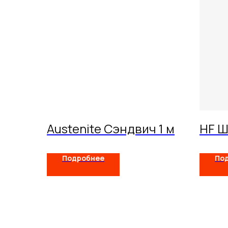
Austenite Сэндвич 1 м
HF 
Подробнее
По
FERRUM
Каталог