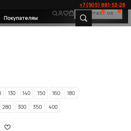
+7 (905) 881-53-28
CONTACT US
лям
0
130
140
150
160
180
280
300
350
400