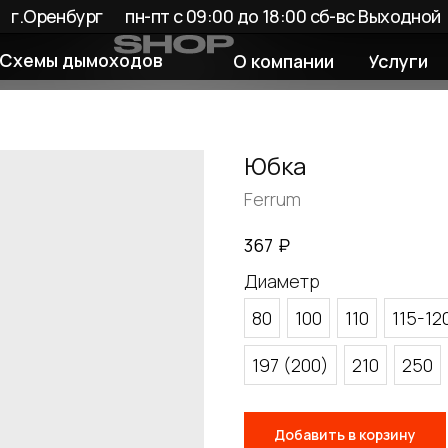
енбург
пн-пт с 09:00 до 18:00 сб-вс Выходной
 дымоходов
О компании
Услуги
Покупате
Юбка
Ferrum
₽
367
Диаметр
80
100
110
115-12
197 (200)
210
250
Добавить в корзину