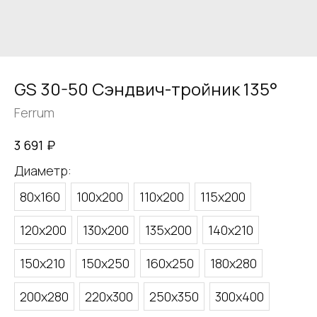
GS 30-50 Сэндвич-тройник 135°
Ferrum
₽
3 691
Диаметр:
80х160
100х200
110х200
115х200
120х200
130х200
135х200
140х210
150х210
150х250
160х250
180х280
200х280
220х300
250х350
300х400