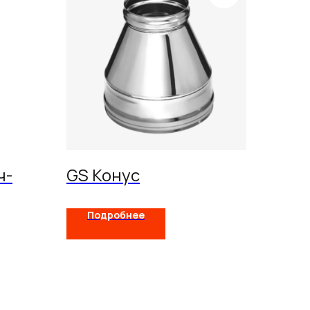
ч-
GS Конус
Подробнее
телям