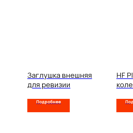
Заглушка внешняя
HF P
для ревизии
коле
Подробнее
По
FERRUM
Каталог