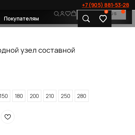
+7 (905) 881-53-28
0
CONTACT US
лям
дной узел составной
150
180
200
210
250
280