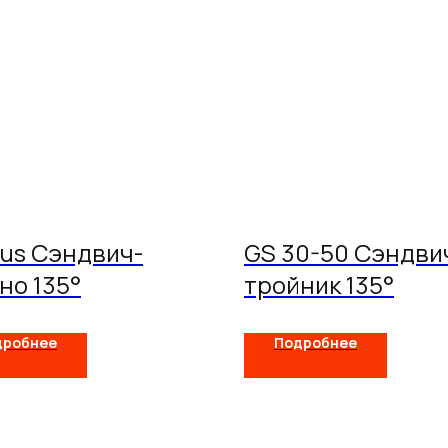
lus Сэндвич-
GS 30-50 Сэндви
но 135°
тройник 135°
дробнее
Подробнее
Схемы
О компании
Услуги
Покупа
дымоходов