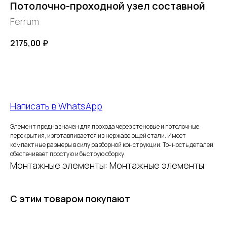
Потолочно-проходной узел составной
Ferrum
2175,00
₽
Добавить в корзину
Написать в WhatsApp
FERRUM
Элемент предназначен для прохода через стеновые и потолочные
перекрытия, изготавливается из нержавеющей стали. Имеет
компактные размеры в силу разборной конструкции. Точность деталей
Оставьте заявку
обеспечивает простую и быструю сборку.
Монтажные элементы: Монтажные элементы
и получите
бесплатный
С этим товаром покупают
расчет дымохода