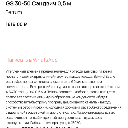
GS 30-50 Сэндвич 0,5 м
Ferrum
1616,00
₽
Добавить в корзину
Написать в WhatsApp
Утепленный элемент предназначен для отвода дымовых газов на
неотапливаемых прямолинейных участках дымохода. Важно! За счет
раструбов полезная длина элемента на 60 мм меньше, чем
номинальная. Внутренний контур изготовлен из нержавеющей стали
FERRUM
AISI430 толщиной 0,5 мм. Теплоизоляция - из базальтовой ваты, это
позволяет свести к минимуму образование конденсата и будет
способствовать быстрому прогреву дымоходного канала и выходу
системы в рабочий режим. Холодная формовка раструбного соединения
Оставьте заявку
с идеальной геометрией и газоплотностью. Лазерная сварка встык
обеспечивает тонкий и прочный шов, увеличивая в разы срок
и получите
эксплуатации. Рабочая температура до 450°С.