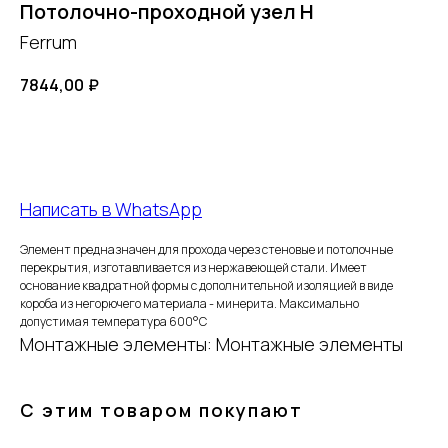
Потолочно-проходной узел Н
Ferrum
7844,00
₽
Добавить в корзину
Написать в WhatsApp
FERRUM
Элемент предназначен для прохода через стеновые и потолочные
перекрытия, изготавливается из нержавеющей стали. Имеет
основание квадратной формы с дополнительной изоляцией в виде
короба из негорючего материала - минерита. Максимально
Оставьте заявку
допустимая температура 600°С
Монтажные элементы: Монтажные элементы
и получите
бесплатный
С этим товаром покупают
расчет дымохода