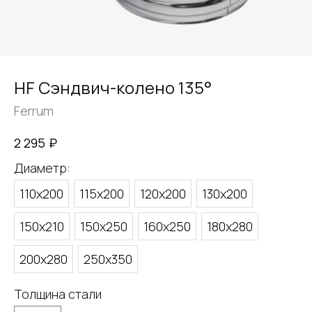
HF Сэндвич-колено 135°
Ferrum
₽
2 295
Диаметр:
110х200
115х200
120х200
130х200
150х210
150х250
160х250
180х280
200х280
250х350
Толщина стали