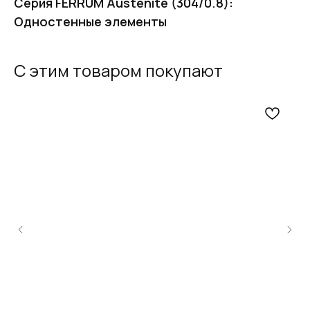
Серия FERRUM Austenite (304/0.8):
Одностенные элементы
С этим товаром покупают
FERRUM
Оставьте заявку
и получите
бесплатный
расчет дымохода