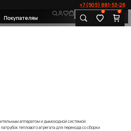
+7 (905) 881-53-28
0
0
CONTACT US
лям
ительным аппаратом и дымоходной системой.
 патрубок теплового агрегата для перехода со сборки