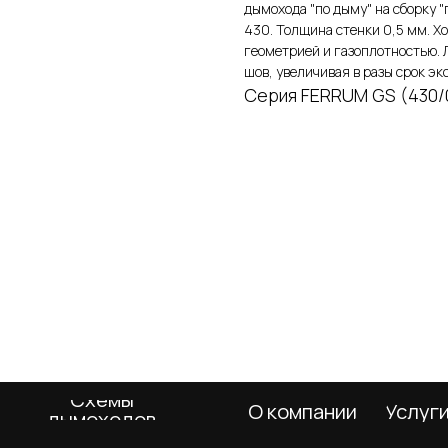
дымохода "по дыму" на сборку "
430. Толщина стенки 0,5 мм. Х
геометрией и газоплотностью. 
шов, увеличивая в разы срок э
Серия FERRUM GS (430/
Схемы
О компании
Услуги
Покупа
дымоходов