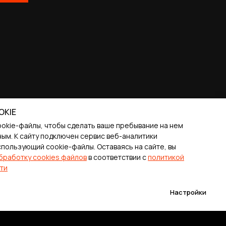
OKIE
ookie-файлы, чтобы сделать ваше пребывание на нем
ым. К cайту подключен сервис веб-аналитики
спользующий cookie-файлы. Оставаясь на сайте, вы
бработку cookies файлов
в соответствии с
политикой
ти
Настройки