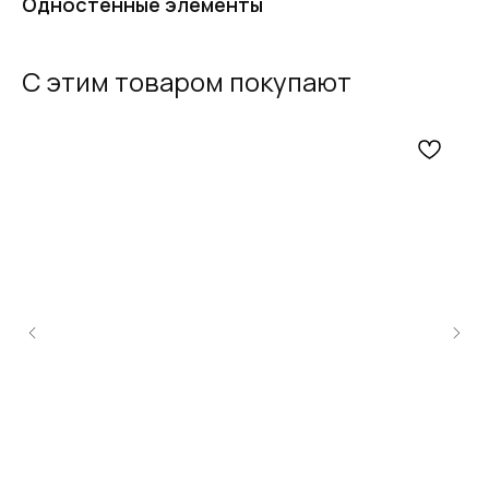
Одностенные элементы
С этим товаром покупают
FERRUM
Оставьте заявку
и получите
бесплатный
расчет дымохода