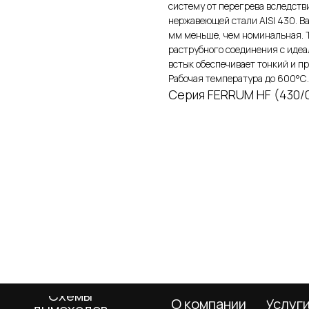
систему от перегрева вследств
нержавеющей стали AISI 430. В
мм меньше, чем номинальная. 
раструбного соединения с идеа
встык обеспечивает тонкий и п
Рабочая температура до 600°С.
Серия FERRUM HF (430/
Схемы
О компании
Услуги
Покупа
дымоходов