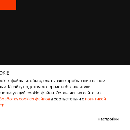
OKIE
ookie-файлы, чтобы сделать ваше пребывание на нем
ым. К cайту подключен сервис веб-аналитики
спользующий cookie-файлы. Оставаясь на сайте, вы
бработку cookies файлов
в соответствии с
политикой
ти
Настройки