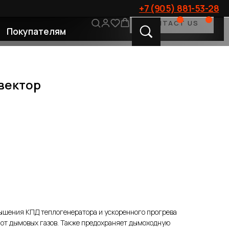
+7 (905) 881-53-28
CONTACT US
лям
вектор
ышения КПД теплогенератора и ускоренного прогрева
 от дымовых газов. Также предохраняет дымоходную