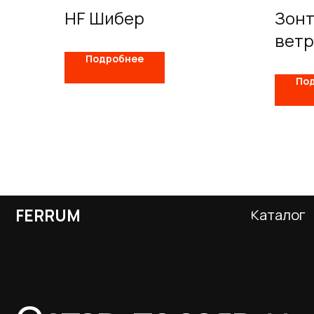
HF Шибер
Зонт
вет
Подробнее
По
FERRUM
Каталог
Оставьте заявку
и получите
бесплатный расчет
дымохода