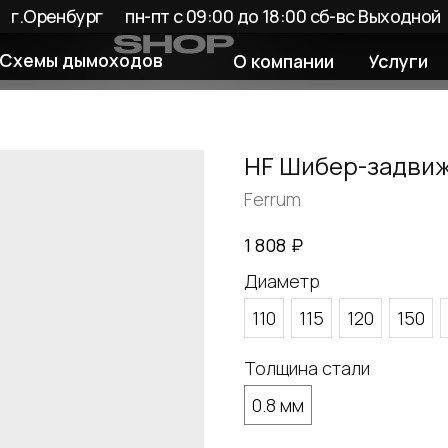
енбург
пн-пт с 09:00 до 18:00 сб-вс Выходной
 дымоходов
О компании
Услуги
Покупате
HF Шибер-задви
Ferrum
₽
1 808
Диаметр
110
115
120
150
Толщина стали
0.8 мм