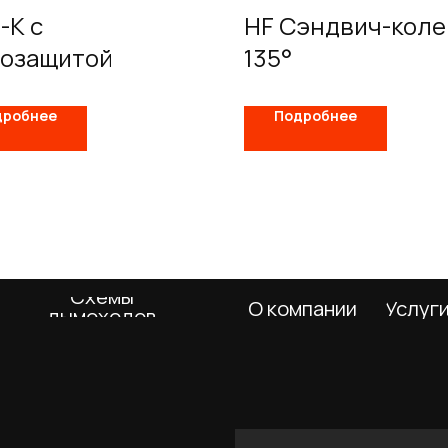
-К с
HF Сэндвич-коле
розащитой
135°
дробнее
Подробнее
Схемы
О компании
Услуги
Покупа
дымоходов