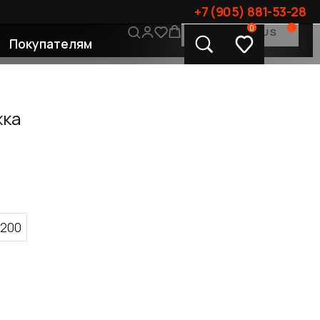
+7 (905) 881-53-28
0
CONTACT US
лям
жка
200