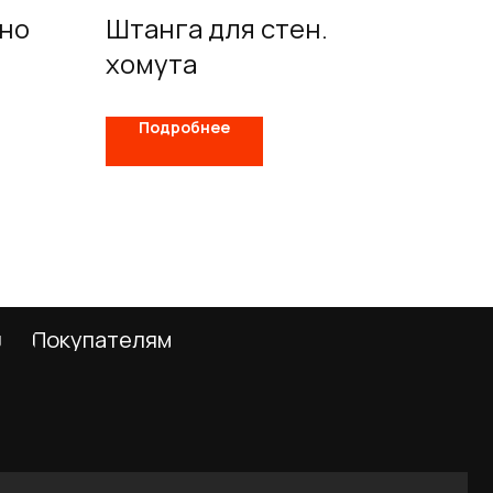
но
Штанга для стен.
хомута
Подробнее
телям