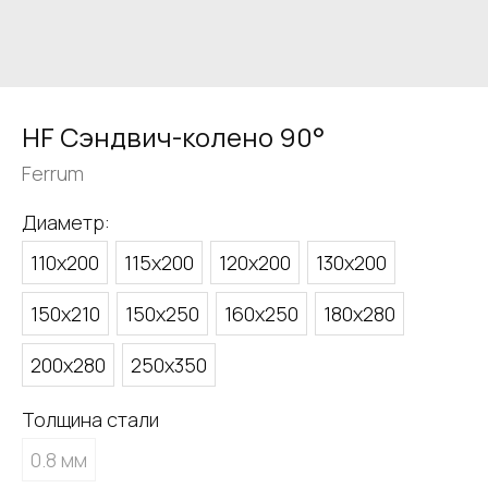
HF Сэндвич-колено 90°
Ferrum
Диаметр:
110х200
115х200
120х200
130х200
150х210
150х250
160х250
180х280
200х280
250х350
Толщина стали
0.8 мм