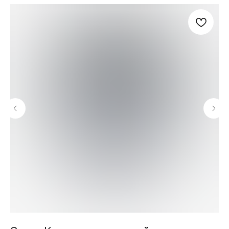
FERRUM
Оставьте заявку
и получите
бесплатный
расчет дымохода