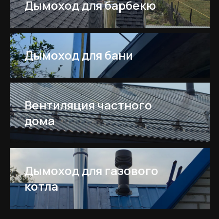
Дымоход для барбекю
Дымоход для бани
Я подтверждаю ознакомление с Политикой обработки персональных
данных и даю согласие на обработку персональных данных в порядке и на
условиях, указанных в Политике.
Оставить заявку
Вентиляция частного
дома
Каталог
Схемы дымоходов
О компании
Дымоход для газового
Услуги
котла
FERRUM
Покупателям
Договор-оферта
Соглашение о cookies
Политика конфиденциальности